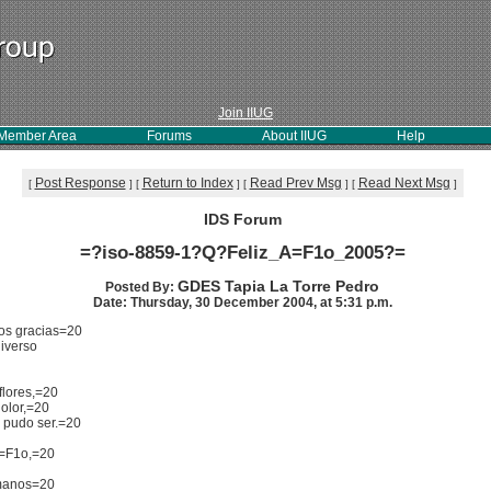
Join IIUG
Member Area
Forums
About IIUG
Help
Post Response
Return to Index
Read Prev Msg
Read Next Msg
[
]
[
]
[
]
[
]
IDS Forum
=?iso-8859-1?Q?Feliz_A=F1o_2005?=
GDES Tapia La Torre Pedro
Posted By:
Date: Thursday, 30 December 2004, at 5:31 p.m.
mos gracias=20
niverso
 flores,=20
dolor,=20
o pudo ser.=20
a=F1o,=20
 manos=20