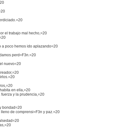
=20
=20
perdiciado.=20
or el trabajo mal hecho,=20
.=20
o a poco hemos ido aplazando=20
pidamos perd=F3n.=20
 el nuevo=20
creador,=20
irlos.=20
tros,=20
 habita en ella,=20
a fuerza y la prudencia,=20
 y bondad=20
n lleno de comprensi=F3n y paz.=20
falsedad=20
sas,=20