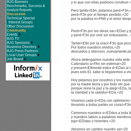
IIUG Banners
y lo que con ellas pudimos construir.
Benchmarks, Success &
Analyst Reports
Pero tambi=E9n, pidamos perd=F3n,
Discussion
perd=F3n por el tiempo perdido,=20
Technical Special
por la palabra in=FAtil y el amor des
Interest Groups
Other Discussion
Community
Perd=F3n por las obras vac=EDas y p
Events
y perd=F3n por vivir sin entusiasmo..
IIUG TV
IIUG Sponsors
Tambi=E9n por la oraci=F3n que poc
Business Directory
Por todos nuestros olvidos,=20
IIUG Press Partners
descuidos y silencios ,nuevamente 
Local User Groups
Job Board
Ahora detengamos nuestra vida ante
Calendario a=FAn sin estrenar=20
y present=E9mosle estos d=EDas al 
pues solo EL sabe si llegaremos a viv
Hoy pidamos por nosotros y los nues
por la madre tierra y por todo ser que
porque reine la paz y la alegr=EDa, l
la claridad y la sabidur=EDa.=20
Vivamos cada d=EDa con optimismo
llevando a todas partes un coraz=F3
Cerremos nuestros o=EDdos a toda 
y nuestros labios a palabras mentiro
ego=EDstas o hirientes.=20
Abramos en cambio nuestro ser=20