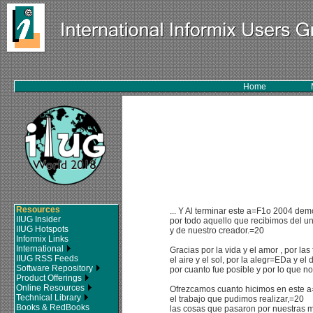
Home
Resources
... Y Al terminar este a=F1o 2004 de
IIUG Insider
por todo aquello que recibimos del u
IIUG Hotspots
y de nuestro creador.=20
Informix Links
International
Gracias por la vida y el amor , por las
IIUG RSS Feeds
el aire y el sol, por la alegr=EDa y el 
Software Repository
por cuanto fue posible y por lo que n
Product Offerings
Online Resources
Ofrezcamos cuanto hicimos en este 
Technical Library
el trabajo que pudimos realizar,=20
Books & RedBooks
las cosas que pasaron por nuestras