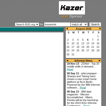
for
Informix News
18 Nov 13
-
ZDNet
- Top 20
mobile skills in demand...
Read
09 Sep 13
-
telecompaper
-
Shaspa and Tatung have
shown a new smart home
platform at Ifa in Berlin.
Powered by the IBM Informix
software...
Read
06 Sep 13
-
IBM data
magazine
- Mission
Accomplished - Miami,
Florida will be the backdrop
for the 2014 IIUG Informix
Conference...
Read